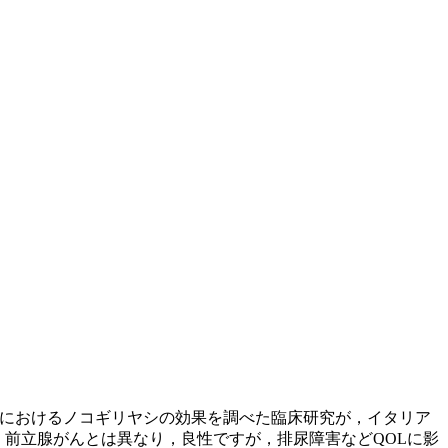
版)に，前立腺切除術時におけるノコギリヤシの効果を調べた臨床研究が，イタリア
生じる疾患です。前立腺がんとは異なり，良性ですが，排尿障害などQOLに影