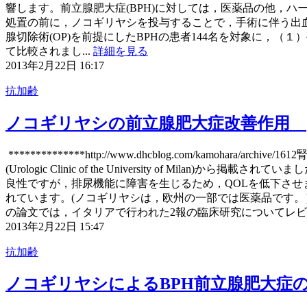
響します。前立腺肥大症(BPH)に対しては，医薬品の他，ハーブ
処置の前に，ノコギリヤシを投与することで，手術に伴う出
腺切除術(OP)を前提にしたBPHの患者144名を対象に，（
て比較されまし...
詳細を見る
2013年2月22日 16:17
抗加齢
ノコギリヤシの前立腺肥大症改善作用
**************http://www.dhcblog.com/k
(Urologic Clinic of the University of Milan)か
良性ですが，排尿機能に障害を生じるため，QOLを低下させます
れています。(ノコギリヤシは，欧州の一部では医薬品です
の論文では，イタリアで行われた2報の臨床研究についてレビ
2013年2月22日 15:47
抗加齢
ノコギリヤシによるBPH前立腺肥大症