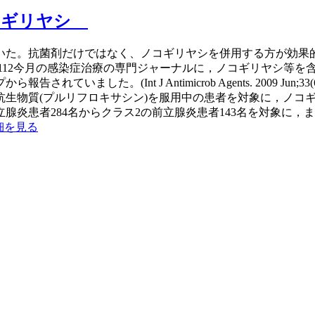
コギリヤシ
驚いた。抗菌剤だけではなく、ノコギリヤシを併用する方が効果
com/kamohara/archive/1112今月の感染症治療の専門ジャーナ
した。(Int J Antimicrob Agents. 2009 Jun;
生物質(プルリフロキサシン)を服用中の患者を対象に，ノコギ
炎患者284名からクラス2の前立腺炎患者143名を対象に，ま
細を見る