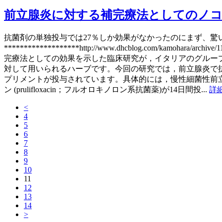
前立腺炎に対する補完療法としてのノ
抗菌剤の単独投与では27％しか効果がなかったのにまず、
*******************http://www.dhcblog.
完療法としての効果を示した臨床研究が，イタリアのグループから報告されていま
対して用いられるハーブです。今回の研究では，前立腺炎で抗
プリメントが投与されています。具体的には，慢性細菌性前立腺
ン (prulifloxacin；フルオロキノロン系抗菌薬)が14日間投...
詳
<
4
5
6
7
8
9
10
11
12
13
14
>