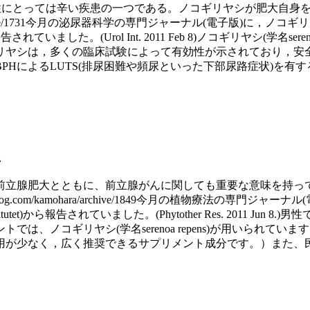
男性にとっては辛い疾患の一つである。ノコギリヤシが肥大自身
com/kamohara/archive/1731今月の泌尿器科学の専門ジャーナル
e)から報告されていました。(Urol Int. 2011 Feb 8)ノコギリヤシ
リヤシは，多くの臨床試験によって有効性が示されており，安
PHによるLUTS(排尿困難や頻尿といった下部尿路症状)を有
用
前立腺肥大とともに、前立腺がんに関しても重要な意味を持っ
www.dhcblog.com/kamohara/archive/1849今月の植
itutet)から報告されていました。(Phytother Res. 2011
は、ノコギリヤシ(学名serenoa repens)が用いられ
用が少なく，広く推奨できるサプリメント成分です。）また、