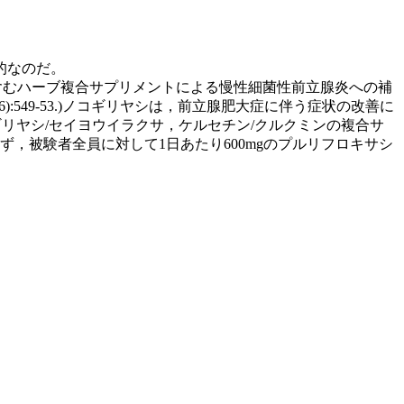
的なのだ。
ルに，ノコギリヤシ等を含むハーブ複合サプリメントによる慢性細菌性前立腺炎への補
33(6):549-53.)ノコギリヤシは，前立腺肥大症に伴う症状の改善に
リヤシ/セイヨウイラクサ，ケルセチン/クルクミンの複合サ
ず，被験者全員に対して1日あたり600mgのプルリフロキサシ