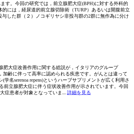
されます。今回の研究では，前立腺肥大症(BPH)に対する外科的
的には，経尿道的前立腺切除術（TURP）あるいは開腹前立
シを投与した群（２）ノコギリヤシ非投与群の2群に無作為に分け
コギリヤシによる前立腺肥大症改善作用に関する総説が，イタリアのグループ
):335-40.)前立腺肥大症は，加齢に伴って高率に認められる疾患です。がんとは違って
renoa repens)というハーブサプリメントが広く利用さ
よる前立腺肥大症に伴う症状改善作用が示されています。今回
症患者が対象となっていま...
詳細を見る