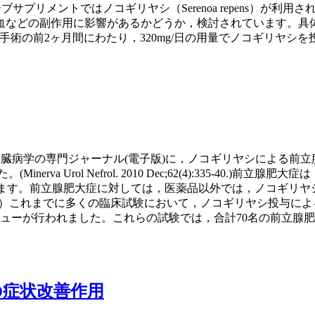
サプリメントではノコギリヤシ（Serenoa repens）が利用
血などの副作用に影響があるかどうか，検討されています。具体
１）手術の前2ヶ月間にわたり，320mg/日の用量でノコギリヤ
amohara/archive/1612腎臓病学の専門ジャーナル(電子版)に，ノ
ら掲載されていました。(Minerva Urol Nefrol. 2010 Dec;62(4
。前立腺肥大症に対しては，医薬品以外では，ノコギリヤシ(学名se
。）これまでに多くの臨床試験において，ノコギリヤシ投与に
ューが行われました。これらの試験では，合計70名の前立腺肥大
の症状改善作用