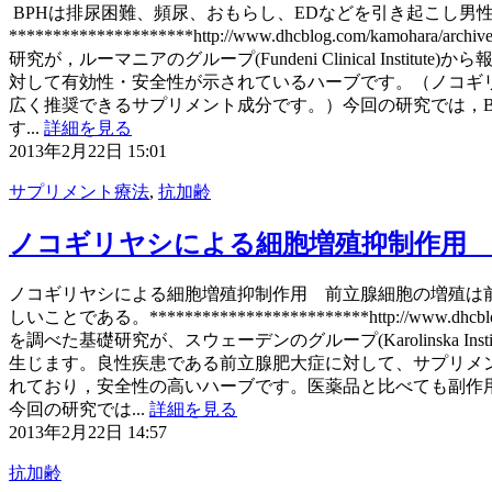
BPHは排尿困難、頻尿、おもらし、EDなどを引き起こし
*********************http://www.dhcblog.
研究が，ルーマニアのグループ(Fundeni Clinical Institut
対して有効性・安全性が示されているハーブです。（ノコギ
広く推奨できるサプリメント成分です。）今回の研究では，B
す...
詳細を見る
2013年2月22日 15:01
サプリメント療法
,
抗加齢
ノコギリヤシによる細胞増殖抑制作
ノコギリヤシによる細胞増殖抑制作用 前立腺細胞の増殖は
しいことである。*************************http://
を調べた基礎研究が、スウェーデンのグループ(Karolinska Inst
生じます。良性疾患である前立腺肥大症に対して、サプリメントで
れており，安全性の高いハーブです。医薬品と比べても副作
今回の研究では...
詳細を見る
2013年2月22日 14:57
抗加齢