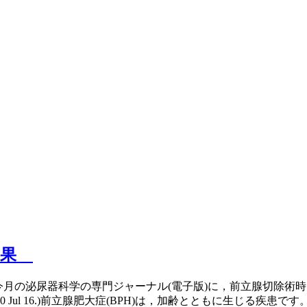
効果
kamohara/archive/1524今月の泌尿器科学の専門ジャーナル(電子
ol. 2010 Jul 16.)前立腺肥大症(BPH)は，加齢とともに