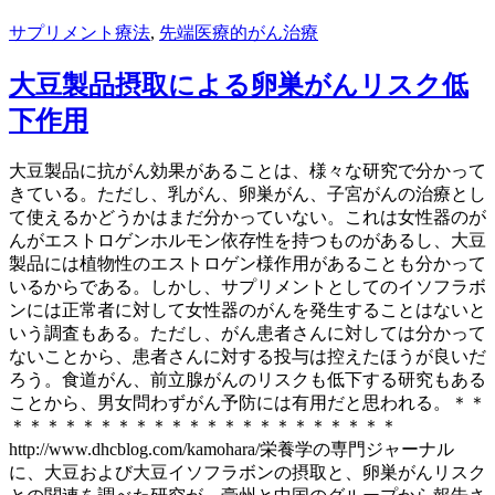
サプリメント療法
,
先端医療的がん治療
大豆製品摂取による卵巣がんリスク低
下作用
大豆製品に抗がん効果があることは、様々な研究で分かって
きている。ただし、乳がん、卵巣がん、子宮がんの治療とし
て使えるかどうかはまだ分かっていない。これは女性器のが
んがエストロゲンホルモン依存性を持つものがあるし、大豆
製品には植物性のエストロゲン様作用があることも分かって
いるからである。しかし、サプリメントとしてのイソフラボ
ンには正常者に対して女性器のがんを発生することはないと
いう調査もある。ただし、がん患者さんに対しては分かって
ないことから、患者さんに対する投与は控えたほうが良いだ
ろう。食道がん、前立腺がんのリスクも低下する研究もある
ことから、男女問わずがん予防には有用だと思われる。＊＊
＊＊＊＊＊＊＊＊＊＊＊＊＊＊＊＊＊＊＊＊＊＊
http://www.dhcblog.com/kamohara/栄養学の専門ジャーナル
に、大豆および大豆イソフラボンの摂取と、卵巣がんリスク