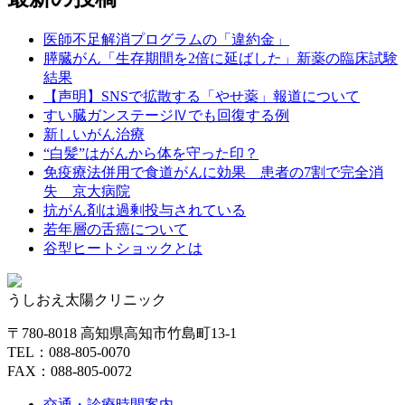
医師不足解消プログラムの「違約金」
膵臓がん「生存期間を2倍に延ばした」新薬の臨床試験
結果
【声明】SNSで拡散する「やせ薬」報道について
すい臓ガンステージⅣでも回復する例
新しいがん治療
“白髪”はがんから体を守った印？
免疫療法併用で食道がんに効果 患者の7割で完全消
失 京大病院
抗がん剤は過剰投与されている
若年層の舌癌について
谷型ヒートショックとは
うしおえ太陽クリニック
〒780-8018 高知県高知市竹島町13-1
TEL：088-805-0070
FAX：088-805-0072
交通・診療時間案内