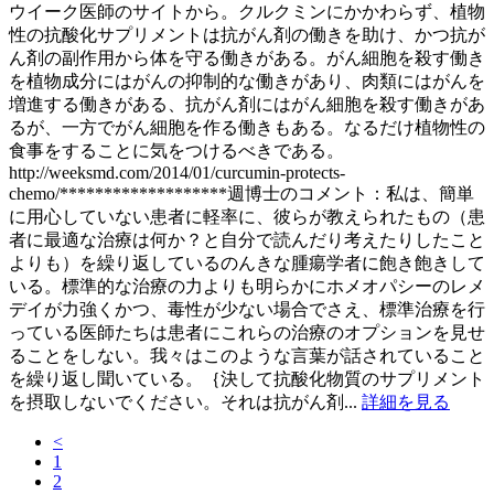
ウイーク医師のサイトから。クルクミンにかかわらず、植物
性の抗酸化サプリメントは抗がん剤の働きを助け、かつ抗が
ん剤の副作用から体を守る働きがある。がん細胞を殺す働き
を植物成分にはがんの抑制的な働きがあり、肉類にはがんを
増進する働きがある、抗がん剤にはがん細胞を殺す働きがあ
るが、一方でがん細胞を作る働きもある。なるだけ植物性の
食事をすることに気をつけるべきである。
http://weeksmd.com/2014/01/curcumin-protects-
chemo/*******************週博士のコメント：私は、簡単
に用心していない患者に軽率に、彼らが教えられたもの（患
者に最適な治療は何か？と自分で読んだり考えたりしたこと
よりも）を繰り返しているのんきな腫瘍学者に飽き飽きして
いる。標準的な治療の力よりも明らかにホメオパシーのレメ
デイが力強くかつ、毒性が少ない場合でさえ、標準治療を行
っている医師たちは患者にこれらの治療のオプションを見せ
ることをしない。我々はこのような言葉が話されていること
を繰り返し聞いている。｛決して抗酸化物質のサプリメント
を摂取しないでください。それは抗がん剤...
詳細を見る
<
1
2