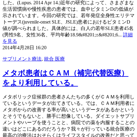
した。(Lupus. 2014 Apr 14.)近年の研究によって、さまざまな
生活習慣病や慢性疾患の患者では、血中ビタミンDの低値が
示されています。今回の研究では、若年発症全身性エリテマ
トーデス(juvenile-onset SLE、JSLE)患者におけるビタミンD
値が調べられました。具体的には、白人の若年SLE患者45名
(男性9名、女性36名、平均年齢18.9&#8201;±&#8201;6...
詳細
を見る
2014年4月28日 16:20
サプリメント療法
,
統合 医療
メタボ患者はＣＡＭ（補完代替医療）
をより利用している。
メタボリック症候群の患者さんたちの多くがＣＡＭを利用し
ているというデータが出てきている。では、ＣＡＭ利用者に
メタボからの改善する率が高いというデータがあるかという
とそうでもないと、勝手に想像している。ダイエットサプリ
メントやハーブを使うことと、病院での薬を内服することの
違いはどこにあるのだろうか？我々が行っている統合医療の
最高の治療法はおそらくはライフスタイルの改善だと思って