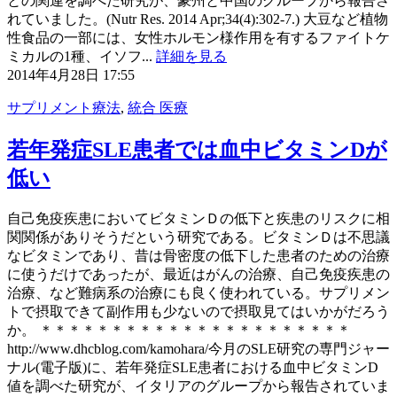
との関連を調べた研究が、豪州と中国のグループから報告さ
れていました。(Nutr Res. 2014 Apr;34(4):302-7.) 大豆など植物
性食品の一部には、女性ホルモン様作用を有するファイトケ
ミカルの1種、イソフ...
詳細を見る
2014年4月28日 17:55
サプリメント療法
,
統合 医療
若年発症SLE患者では血中ビタミンDが
低い
自己免疫疾患においてビタミンＤの低下と疾患のリスクに相
関関係がありそうだという研究である。ビタミンＤは不思議
なビタミンであり、昔は骨密度の低下した患者のための治療
に使うだけであったが、最近はがんの治療、自己免疫疾患の
治療、など難病系の治療にも良く使われている。サプリメン
トで摂取できて副作用も少ないので摂取見てはいかがだろう
か。 ＊＊＊＊＊＊＊＊＊＊＊＊＊＊＊＊＊＊＊＊＊＊
http://www.dhcblog.com/kamohara/今月のSLE研究の専門ジャー
ナル(電子版)に、若年発症SLE患者における血中ビタミンD
値を調べた研究が、イタリアのグループから報告されていま