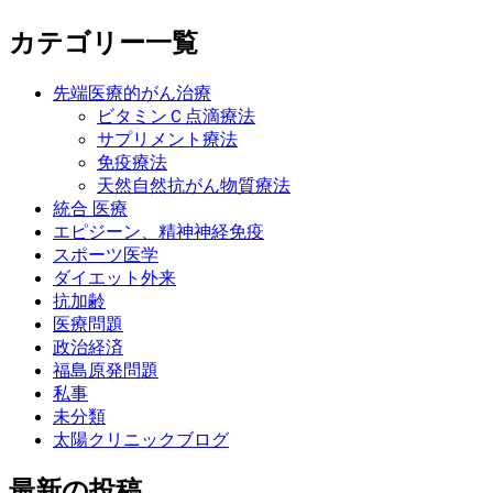
カテゴリー一覧
先端医療的がん治療
ビタミンＣ点滴療法
サプリメント療法
免疫療法
天然自然抗がん物質療法
統合 医療
エピジーン、精神神経免疫
スポーツ医学
ダイエット外来
抗加齢
医療問題
政治経済
福島原発問題
私事
未分類
太陽クリニックブログ
最新の投稿