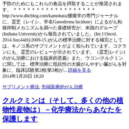
予防のためにもこれらの食品を摂取することが推奨されま
す。 ＊＊＊＊＊＊＊＊＊＊＊＊＊＊＊＊＊＊
http://www.dhcblog.com/kamohara/腫瘍学の専門ジャーナル
に、霊芝（レイシ、学名Ganoderma lucidum）によるがん転
移抑制メカニズムを調べた基礎研究が、米国のグループ
(Indiana University)から報告されていました。(Int J Oncol.
2014 Jun;44(6):2009-15.)がんの標準治療に対する補完として
は、キノコ系のサプリメントがよく知られています。コクラ
ンにも、霊芝のレビューが示されています。（霊芝(レイシ)
のがん治療における臨床的意義）また、ウコン/クルクミン
に関しては、標準治療に抵抗性の大腸がんやすい臓がんを対
象に、臨床試験第2相/第3相が...
詳細を見る
2014年1月20日 18:20
サプリメント療法
,
先端医療的がん治療
クルクミンは（そして、多くの他の植
物性産物は）－化学療法からあなたを
保護します