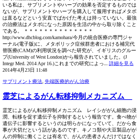
いる私は、サプリメントやハーブの効果を否定するものでは
ないが、サプリメントやハーブを購入して服用すればメタボ
は直るなどという安直でばかげた考えは持っていない。最強
の治療法はメタボになった原因を生活の中から取り除くこと
である。 ＊＊＊＊＊＊＊＊＊＊＊＊＊＊
http://www.dhcblog.com/kamohara/今月の統合医療の専門ジャ
ーナル(電子版)に、メタボリック症候群患者における補完代
替医療(CAM)の利用状況を調べた研究が、イギリスのグルー
プ(University of West London)から報告されていました。(J
Integr Med. 2014 Apr 16.)これまでの研究によっ...
詳細を見る
2014年4月23日 11:48
サプリメント療法
,
先端医療的がん治療
霊芝によるがん転移抑制メカニズム
霊芝によるがん転移抑制メカニズム レイシががん細胞の浸
潤、転移を促す遺伝子を抑制するという報告です。食べ物が
遺伝子に影響するというのは明らかになっていて、だから食
事が大切だという話があるのです。キノコ類や大豆製品がが
んの抑制に働くことは有名で、がんの患者さんだけではなく