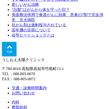
新しいがん治療
“白髪”はがんから体を守った印？
免疫療法併用で食道がんに効果 患者の7割で完全消
失 京大病院
抗がん剤は過剰投与されている
若年層の舌癌について
谷型ヒートショックとは
うしおえ太陽クリニック
〒780-8018 高知県高知市竹島町13-1
TEL：088-805-0070
FAX：088-805-0072
交通・診療時間案内
お問い合わせ
内科
整形外科