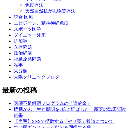
免疫療法
天然自然抗がん物質療法
統合 医療
エピジーン、精神神経免疫
スポーツ医学
ダイエット外来
抗加齢
医療問題
政治経済
福島原発問題
私事
未分類
太陽クリニックブログ
最新の投稿
医師不足解消プログラムの「違約金」
膵臓がん「生存期間を2倍に延ばした」新薬の臨床試験
結果
【声明】SNSで拡散する「やせ薬」報道について
すい臓ガンステージⅣでも回復する例