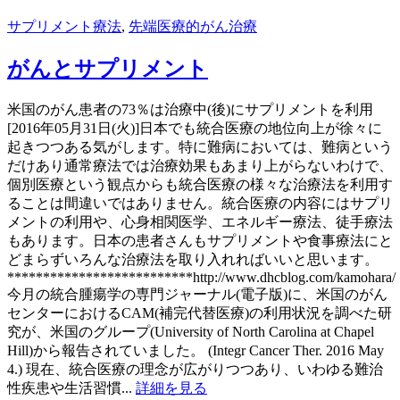
サプリメント療法
,
先端医療的がん治療
がんとサプリメント
米国のがん患者の73％は治療中(後)にサプリメントを利用
[2016年05月31日(火)]日本でも統合医療の地位向上が徐々に
起きつつある気がします。特に難病においては、難病という
だけあり通常療法では治療効果もあまり上がらないわけで、
個別医療という観点からも統合医療の様々な治療法を利用す
ることは間違いではありません。統合医療の内容にはサプリ
メントの利用や、心身相関医学、エネルギー療法、徒手療法
もあります。日本の患者さんもサプリメントや食事療法にと
どまらずいろんな治療法を取り入れればいいと思います。
**************************http://www.dhcblog.com/kamohara/
今月の統合腫瘍学の専門ジャーナル(電子版)に、米国のがん
センターにおけるCAM(補完代替医療)の利用状況を調べた研
究が、米国のグループ(University of North Carolina at Chapel
Hill)から報告されていました。 (Integr Cancer Ther. 2016 May
4.) 現在、統合医療の理念が広がりつつあり、いわゆる難治
性疾患や生活習慣...
詳細を見る