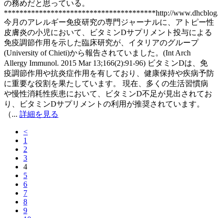
の務めだと思っている。
***************************************http://www.dhcblog
今月のアレルギー免疫研究の専門ジャーナルに、アトピー性
皮膚炎の小児において、ビタミンDサプリメント投与による
免疫調節作用を示した臨床研究が、イタリアのグループ
(University of Chieti)から報告されていました。(Int Arch
Allergy Immunol. 2015 Mar 13;166(2):91-96) ビタミンDは、免
疫調節作用や抗炎症作用を有しており、健康保持や疾病予防
に重要な役割を果たしています。 現在、多くの生活習慣病
や慢性消耗性疾患において、ビタミンD不足が見出されてお
り、ビタミンDサプリメントの利用が推奨されています。
（...
詳細を見る
<
1
2
3
4
5
6
7
8
9