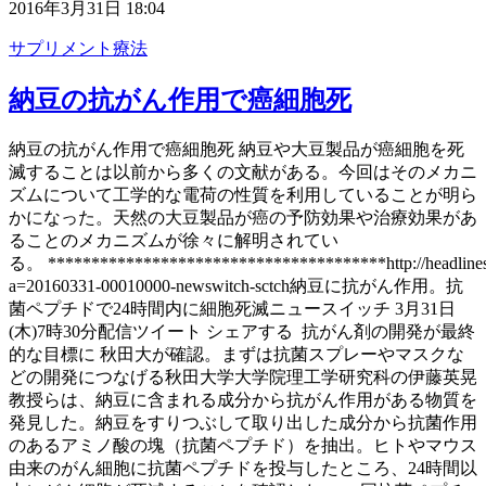
2016年3月31日 18:04
サプリメント療法
納豆の抗がん作用で癌細胞死
納豆の抗がん作用で癌細胞死 納豆や大豆製品が癌細胞を死
滅することは以前から多くの文献がある。今回はそのメカニ
ズムについて工学的な電荷の性質を利用していることが明ら
かになった。天然の大豆製品が癌の予防効果や治療効果があ
ることのメカニズムが徐々に解明されてい
る。 ***************************************http://headlines.
a=20160331-00010000-newswitch-sctch納豆に抗がん作用。抗
菌ペプチドで24時間内に細胞死滅ニュースイッチ 3月31日
(木)7時30分配信ツイート シェアする 抗がん剤の開発が最終
的な目標に 秋田大が確認。まずは抗菌スプレーやマスクな
どの開発につなげる秋田大学大学院理工学研究科の伊藤英晃
教授らは、納豆に含まれる成分から抗がん作用がある物質を
発見した。納豆をすりつぶして取り出した成分から抗菌作用
のあるアミノ酸の塊（抗菌ペプチド）を抽出。ヒトやマウス
由来のがん細胞に抗菌ペプチドを投与したところ、24時間以