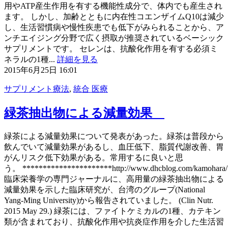
用やATP産生作用を有する機能性成分で、体内でも産生され
ます。 しかし、加齢とともに内在性コエンザイムQ10は減少
し、生活習慣病や慢性疾患でも低下がみられることから、ア
ンチエイジング分野で広く摂取が推奨されているベーシック
サプリメントです。 セレンは、抗酸化作用を有する必須ミ
ネラルの1種...
詳細を見る
2015年6月25日 16:01
サプリメント療法
,
統合 医療
緑茶抽出物による減量効果
緑茶による減量効果について発表があった。緑茶は普段から
飲んでいて減量効果があるし、血圧低下、脂質代謝改善、胃
がんリスク低下効果がある。常用するに良いと思
う。 **********************http://www.dhcblog.com/kamohara/
臨床栄養学の専門ジャーナルに、高用量の緑茶抽出物による
減量効果を示した臨床研究が、台湾のグループ(National
Yang-Ming University)から報告されていました。 (Clin Nutr.
2015 May 29.) 緑茶には、ファイトケミカルの1種、カテキン
類が含まれており、抗酸化作用や抗炎症作用を介した生活習