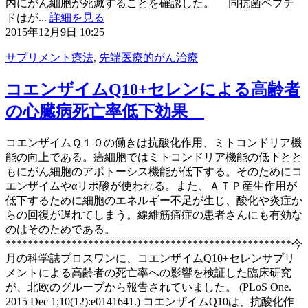
内にがん細胞が死滅することを確認した。 同抗菌ペプチ
ドはが...
詳細を見る
2015年12月9日 10:25
サプリメント療法
,
先端医療的がん治療
コエンザイムQ10+セレンによる高齢者
の心臓病死亡率低下効果
コエンザイムＱ１０の働きは抗酸化作用、ミトコンドリア機
能の向上である。癌細胞ではミトコンドリア機能の低下とと
もにがん細胞のアポトーシス機能が低下する。そのためにコ
エンザイムやαリポ酸が使われる。また、ＡＴＰ産生作用が
低下するために細胞のエネルギー不足が生じ、酸化や炎症か
らの回復が遅れてしまう。線維筋痛症の患者さんにも有効な
のはそのためである。
****************************************************今
月の科学誌プロスワンに、コエンザイムQ10+セレンサプリ
メントによる高齢者の死亡率への影響を検証した臨床研究
が、北欧のグループから報告されていました。 (PLoS One.
2015 Dec 1;10(12):e0141641.) コエンザイムQ10は、抗酸化作