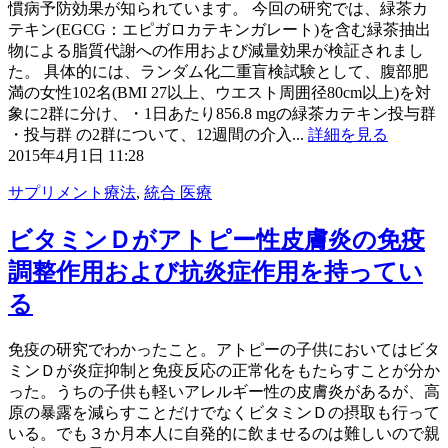
慣病予防効果が知られています。 今回の研究では、緑茶カ
テキン(EGCG：エピガロカテキンガレート)を含む緑茶抽出
物による脂質代謝への作用および減量効果が検証されまし
た。 具体的には、ランダム化二重盲検試験として、腹部肥
満の女性102名(BMI 27以上、ウエスト周囲径80cm以上)を対
象に2群に分け、・1日あたり856.8 mgの緑茶カテキン投与群
・投与群 の2群について、12週間の介入...
詳細を見る
2015年4月1日 11:28
サプリメント療法
,
統合 医療
ビタミンＤがアトピー性皮膚炎の免疫
調整作用および抗炎症作用を持ってい
る
免疫の研究でわかったこと。アトピーの子供においてはビタ
ミンＤが炎症抑制と免疫反応の正常化をもたらすことが分か
った。うちの子供も軽いアレルギー性の皮膚炎があるが、高
原の暴露を減らすことだけでなくビタミンＤの摂取も行って
いる。でも３か月本人に自発的に飲ませるのは難しいので親