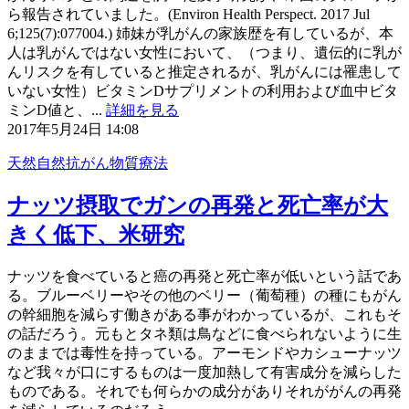
ら報告されていました。(Environ Health Perspect. 2017 Jul
6;125(7):077004.) 姉妹が乳がんの家族歴を有しているが、本
人は乳がんではない女性において、（つまり、遺伝的に乳が
んリスクを有していると推定されるが、乳がんには罹患して
いない女性）ビタミンDサプリメントの利用および血中ビタ
ミンD値と、...
詳細を見る
2017年5月24日 14:08
天然自然抗がん物質療法
ナッツ摂取でガンの再発と死亡率が大
きく低下、米研究
ナッツを食べていると癌の再発と死亡率が低いという話であ
る。ブルーベリーやその他のベリー（葡萄種）の種にもがん
の幹細胞を減らす働きがある事がわかっているが、これもそ
の話だろう。元もとタネ類は鳥などに食べられないように生
のままでは毒性を持っている。アーモンドやカシューナッツ
など我々が口にするものは一度加熱して有害成分を減らした
ものである。それでも何らかの成分がありそれががんの再発