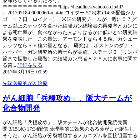
を減らしているのだろう。
***********************https://headlines.yahoo.co.jp/hl?
a=20170518-00000060-reut-intロイター 5/18(木) 14:36配信シカ
ゴ １７日 ロイター］ - 米国の研究チームが、週に５７グ
ラム以上のナッツを食べた結腸ガン経験者の再発率とガンに
よる死亡率が、食べなかった人よりはるかに低いとの研究結
果を発表した。この量は、アーモンドなら４８粒、カシュー
ナッツなら３６粒の量となる。 研究は、ボストンのダナ・
ハーバー・ガン研究所の博士らが実施。ステージ３（リンパ
節まで拡散した段階）の結腸ガン患者８２６人に食事に関す
る質...
詳細を見る
2017年3月16日 09:59
先端医療的がん治療
がん細胞「兵糧攻め」、阪大チームが
化合物開発
がん細胞「兵糧攻め」、阪大チームが化合物開発読売新
聞 3/15(水) 17:34配信 薬理学的に効果のある薬がまた誕生し
そうだ。がん細胞が分裂増殖するメカニズムを直接阻害する