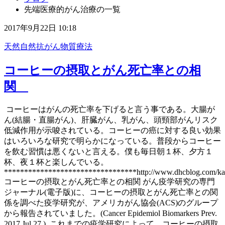
先端医療的がん治療の一覧
2017年9月22日 10:18
天然自然抗がん物質療法
コーヒーの摂取とがん死亡率との相
関
コーヒーはがんの死亡率を下げると言う事である。大腸が
ん(結腸・直腸がん)、肝臓がん、乳がん、頭頸部がんリスク
低減作用が示唆されている。コーヒーの癌に対する良い効果
はいろいろな研究で明らかになっている。普段からコーヒー
を飲む習慣は悪くないと言える。僕も毎日朝１杯、夕方１
杯、夜１杯と楽しんでいる。
*********************************http://www.dhcblog.com/kam
コーヒーの摂取とがん死亡率との相関 がん疫学研究の専門
ジャーナル(電子版)に、コーヒーの摂取とがん死亡率との関
係を調べた疫学研究が、アメリカがん協会(ACS)のグループ
から報告されていました。(Cancer Epidemiol Biomarkers Prev.
2017 Jul 27.) これまでの疫学研究によって、コーヒーの摂取