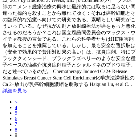
22, 2017 by Bradford S. Weeks, MD | 0 Commentsウイークス医
師のコメント腫瘍治療の興味は最終的には取るに足らない間
違った標的を殺すことから離れてゆく：それは癌幹細胞とそ
の臨床的な治癒へ向けての研究である。素晴らしい研究がこ
ういっている。なぜ抗がん剤と放射線療法が癌をもっと悪化
させるのだろうか？これは国立癌諮問委員会のマックス・ウ
イチャ教授の言葉である。これらの科学者たちはHIF阻害剤
を加えることを推薦している。しかし、最も安全な選択肢は
（安全で効果的で費用対効果の高い）は、抗炎症剤、特にブ
ラッククミンシード、ブラックラズベリーのような安全な種
子ベースの油媒介抗炎症剤種子とシャルドネのブドウ種子。
だと述べているのだ。 Chemotherapy-Induced Ca2+ Release
Stimulates Breast Cancer Stem Cell Enrichment化学療法誘発性の
Ca 2+放出が乳癌幹細胞濃縮を刺激する Haiquan Lu, et al C...
詳細を見る
<
4
5
6
7
8
9