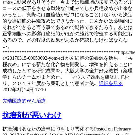
ために効果がありそうだ。今までは癌細胞の栄養であるグル
コースの低下をさせる単純な仕組みでしか兵糧攻めが出来な
かったし、実際には血糖値がゼロになることはないから決定
的な癌細胞の兵糧攻めはできなかった。こんかいは薬物的に
それができると言う事であるので期待できるだろう。あとは
正常細胞への影響は癌細胞がほかの経路で増殖する可能性も
あるので、どの程度の効果があるか確認しなければならな
い。
************************************************https://head
a=20170315-00050092-yom-sci がん細胞の栄養源を断ち、「兵
糧攻め」にする新たな化合物を開発し、増殖を抑えることに
成功したとする研究成果を、大阪大学の金井好克教授（薬理
学）らのチームがまとめた。 マウスで効果を確認してお
り、２０１８年度から薬剤として患者に使...
詳細を見る
2017年2月24日 17:10
先端医療的がん治療
抗癌剤が悪いわけ
抗癌剤はあなたの癌幹細胞をより悪化するPosted on February