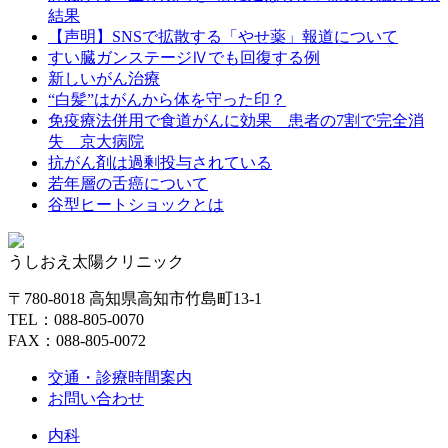
結果
【声明】SNSで拡散する「やせ薬」報道について
すい臓ガンステージⅣでも回復する例
新しいがん治療
“白髪”はがんから体を守った印？
免疫療法併用で食道がんに効果 患者の7割で完全消
失 京大病院
抗がん剤は過剰投与されている
若年層の舌癌について
谷型ヒートショックとは
うしおえ太陽クリニック
〒780-8018 高知県高知市竹島町13-1
TEL：088-805-0070
FAX：088-805-0072
交通・診療時間案内
お問い合わせ
内科