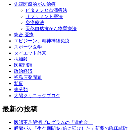
先端医療的がん治療
ビタミンＣ点滴療法
サプリメント療法
免疫療法
天然自然抗がん物質療法
統合 医療
エピジーン、精神神経免疫
スポーツ医学
ダイエット外来
抗加齢
医療問題
政治経済
福島原発問題
私事
未分類
太陽クリニックブログ
最新の投稿
医師不足解消プログラムの「違約金」
膵臓がん「生存期間を2倍に延ばした」新薬の臨床試験