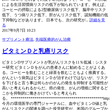
による生活習慣病リスクの低下が知られています。例えば、
コーヒーの摂取による2型糖尿病リスク低下、脳卒中リスク
低下、うつ病リスク低下、肝がんリスク低下、認知機能の低
下抑制などがあります。 日本でも、次の研究が...
詳細を見
る
2017年9月7日 10:23
サプリメント療法
,
先端医療的がん治療
ビタミンＤと乳癌リスク
ビタミンDサプリメントが乳がんリスクを11％低減：シスタ
ー研究 ビタミンＤをがんの患者さんに勧めることがよくあ
る。コーヒーを飲むことと緑茶を飲むこともよく推薦する。
がんという病気はビタミンＤが治すわけではないが、リスク
を下げると言う事は何らかのがんの発生を抑制する可能性が
高いと考えられるからだ。癌の発生、がんの増殖に関するど
こかを抑制的に働きかけていると考えられ
る。 ***********************************************http://
今月の環境医学の専門ジャーナルに、血中ビタミンD値と乳
がんリスクとの関連を調べた疫学研究が、米国のグループか