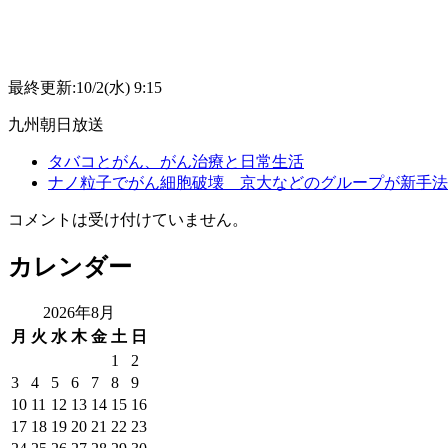
最終更新
:10/2(
水
) 9:15
九州朝日放送
タバコとがん、がん治療と日常生活
ナノ粒子でがん細胞破壊 京大などのグループが新手法
コメントは受け付けていません。
カレンダー
2026年8月
月
火
水
木
金
土
日
1
2
3
4
5
6
7
8
9
10
11
12
13
14
15
16
17
18
19
20
21
22
23