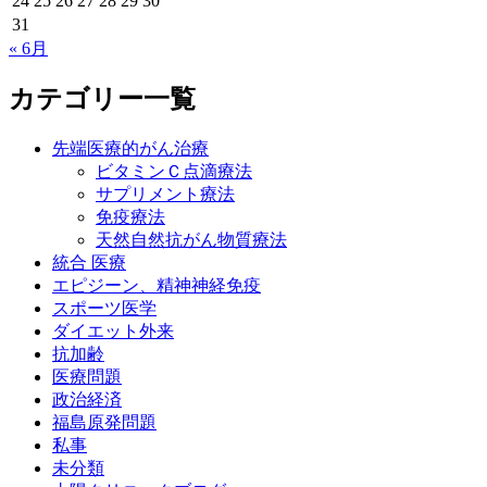
24
25
26
27
28
29
30
31
« 6月
カテゴリー一覧
先端医療的がん治療
ビタミンＣ点滴療法
サプリメント療法
免疫療法
天然自然抗がん物質療法
統合 医療
エピジーン、精神神経免疫
スポーツ医学
ダイエット外来
抗加齢
医療問題
政治経済
福島原発問題
私事
未分類