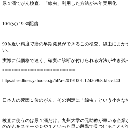
尿１滴でがん検査、「線虫」利用した方法が来年実用化
10/1(
火
) 19:30
配信
90
％近い精度で癌の早期発見ができるこの検査、線虫にまか
い。
実際に低価格で速く、確実に診断が付けられる方法が生き残
********************************
https://headlines.yahoo.co.jp/hl?a=20191001-12426968-kbcv-l40
日本人の死因１位のがん。その判定に「線虫」という小さな
検査に使うのは尿１滴だけ。九州大学の元助教が率いる企業
のがんをステージ０や１といった早い段階で見つけることが