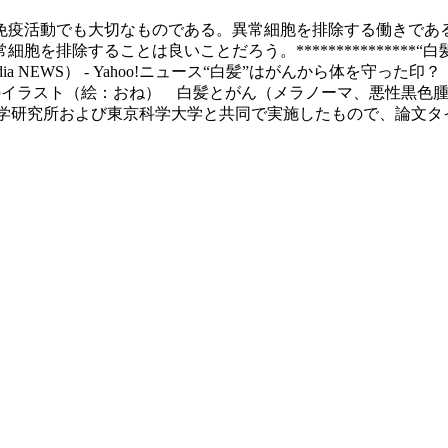
免疫活動でも大切なものである。異常細胞を排除する働きであ
を排除することは良いことだろう。***************
media NEWS） - Yahoo!ニュース“白髪”はがんから体を
ト9件白髪のイラスト（絵：おね） 白髪とがん（メラノーマ、悪性黒色腫）の
科学大学と共同で実施したもので、論文タイトルは「agonistic stem ce