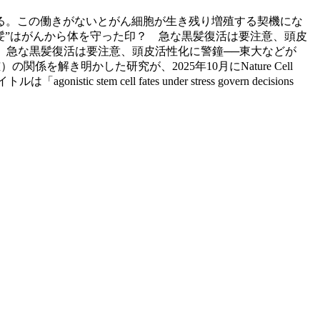
る。この働きがないとがん細胞が生き残り増殖する契機にな
“白髪”はがんから体を守った印？ 急な黒髪復活は要注意、頭皮
守った印？ 急な黒髪復活は要注意、頭皮活性化に警鐘──東大などが
関係を解き明かした研究が、2025年10月にNature Cell
ll fates under stress govern decisions