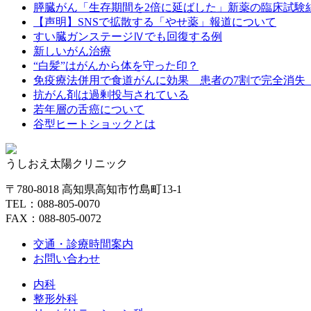
膵臓がん「生存期間を2倍に延ばした」新薬の臨床試験
【声明】SNSで拡散する「やせ薬」報道について
すい臓ガンステージⅣでも回復する例
新しいがん治療
“白髪”はがんから体を守った印？
免疫療法併用で食道がんに効果 患者の7割で完全消失
抗がん剤は過剰投与されている
若年層の舌癌について
谷型ヒートショックとは
うしおえ太陽クリニック
〒780-8018 高知県高知市竹島町13-1
TEL：088-805-0070
FAX：088-805-0072
交通・診療時間案内
お問い合わせ
内科
整形外科