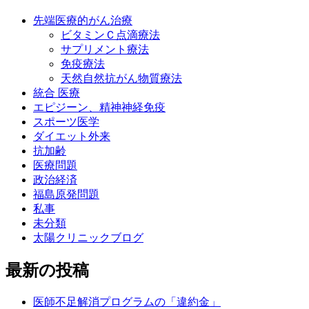
先端医療的がん治療
ビタミンＣ点滴療法
サプリメント療法
免疫療法
天然自然抗がん物質療法
統合 医療
エピジーン、精神神経免疫
スポーツ医学
ダイエット外来
抗加齢
医療問題
政治経済
福島原発問題
私事
未分類
太陽クリニックブログ
最新の投稿
医師不足解消プログラムの「違約金」