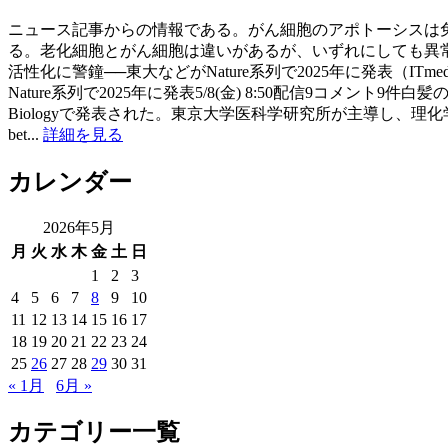
ニュース記事からの情報である。がん細胞のアポトーシスは
る。老化細胞とがん細胞は違いがあるが、いずれにしても異常細胞
活性化に警鐘──東大などがNature系列で2025年に発表（IT
Nature系列で2025年に発表5/8(金) 8:50配信9コメン
Biologyで発表された。東京大学医科学研究所が主導し、理化学研究所および東京
bet...
詳細を見る
カレンダー
2026年5月
月
火
水
木
金
土
日
1
2
3
4
5
6
7
8
9
10
11
12
13
14
15
16
17
18
19
20
21
22
23
24
25
26
27
28
29
30
31
« 1月
6月 »
カテゴリー一覧