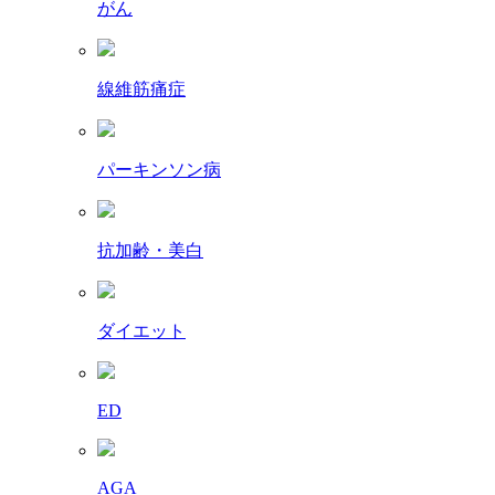
がん
線維筋痛症
パーキンソン病
抗加齢・美白
ダイエット
ED
AGA