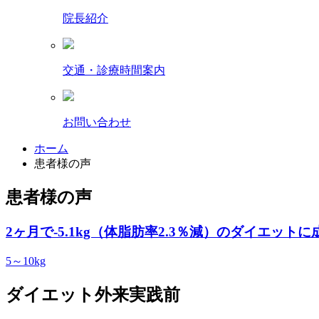
院長紹介
交通・診療時間案内
お問い合わせ
ホーム
患者様の声
患者様の声
2ヶ月で-5.1kg（体脂肪率2.3％減）のダイエットに
5～10kg
ダイエット外来実践前